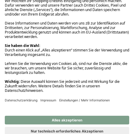
Ups! Da ist etwas schiefgelaufen. Bitte die Seite neu laden oder
nochmals versuchen.
Ups! Da ist etwas schiefgelaufen. Bitte die Seite neu laden oder
nochmals versuchen.
Ups! Da ist etwas schiefgelaufen. Bitte die Seite neu laden oder