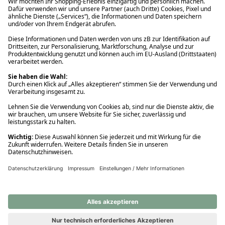
Ups! Da ist etwas schiefgelaufen. Bitte die Seite neu laden oder
nochmals versuchen.
Ups! Da ist etwas schiefgelaufen. Bitte die Seite neu laden oder
nochmals versuchen.
Ups! Da ist etwas schiefgelaufen. Bitte die Seite neu laden oder