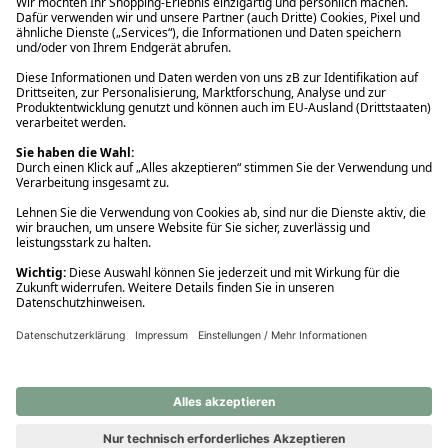
Ups! Da ist etwas schiefgelaufen. Bitte die Seite neu laden oder
nochmals versuchen.
Ups! Da ist etwas schiefgelaufen. Bitte die Seite neu laden oder
nochmals versuchen.
Ups! Da ist etwas schiefgelaufen. Bitte die Seite neu laden oder