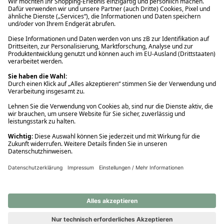
Ups! Da ist etwas schiefgelaufen. Bitte die Seite neu laden oder
nochmals versuchen.
Ups! Da ist etwas schiefgelaufen. Bitte die Seite neu laden oder
nochmals versuchen.
Ups! Da ist etwas schiefgelaufen. Bitte die Seite neu laden oder