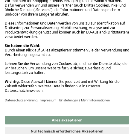
Ups! Da ist etwas schiefgelaufen. Bitte die Seite neu laden oder
nochmals versuchen.
Ups! Da ist etwas schiefgelaufen. Bitte die Seite neu laden oder
nochmals versuchen.
Ups! Da ist etwas schiefgelaufen. Bitte die Seite neu laden oder