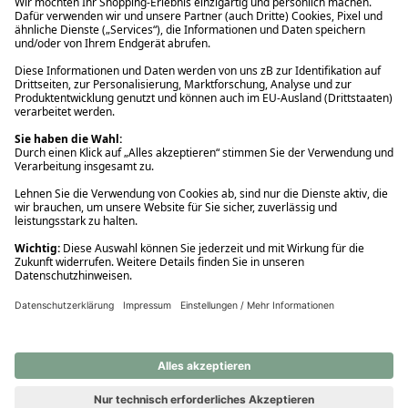
Ups! Da ist etwas schiefgelaufen. Bitte die Seite neu laden oder
nochmals versuchen.
Ups! Da ist etwas schiefgelaufen. Bitte die Seite neu laden oder
nochmals versuchen.
Ups! Da ist etwas schiefgelaufen. Bitte die Seite neu laden oder