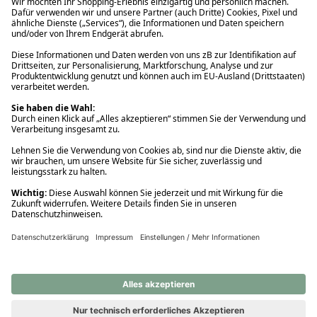
Ups! Da ist etwas schiefgelaufen. Bitte die Seite neu laden oder
nochmals versuchen.
Ups! Da ist etwas schiefgelaufen. Bitte die Seite neu laden oder
nochmals versuchen.
Ups! Da ist etwas schiefgelaufen. Bitte die Seite neu laden oder