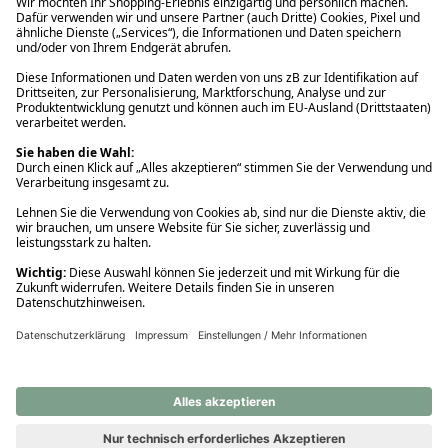
Ups! Da ist etwas schiefgelaufen. Bitte die Seite neu laden oder
nochmals versuchen.
Ups! Da ist etwas schiefgelaufen. Bitte die Seite neu laden oder
nochmals versuchen.
Ups! Da ist etwas schiefgelaufen. Bitte die Seite neu laden oder