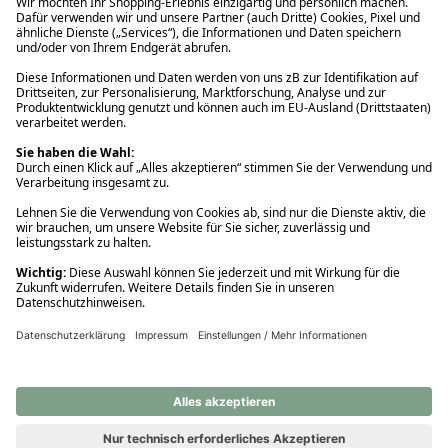
Ups! Da ist etwas schiefgelaufen. Bitte die Seite neu laden oder
nochmals versuchen.
Ups! Da ist etwas schiefgelaufen. Bitte die Seite neu laden oder
nochmals versuchen.
Ups! Da ist etwas schiefgelaufen. Bitte die Seite neu laden oder