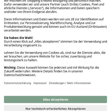
Ups! Da ist etwas schiefgelaufen. Bitte die Seite neu laden oder
nochmals versuchen.
Ups! Da ist etwas schiefgelaufen. Bitte die Seite neu laden oder
nochmals versuchen.
Ups! Da ist etwas schiefgelaufen. Bitte die Seite neu laden oder