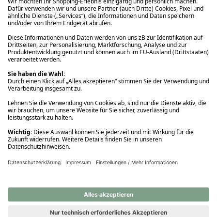
Ups! Da ist etwas schiefgelaufen. Bitte die Seite neu laden oder
nochmals versuchen.
Ups! Da ist etwas schiefgelaufen. Bitte die Seite neu laden oder
nochmals versuchen.
Ups! Da ist etwas schiefgelaufen. Bitte die Seite neu laden oder