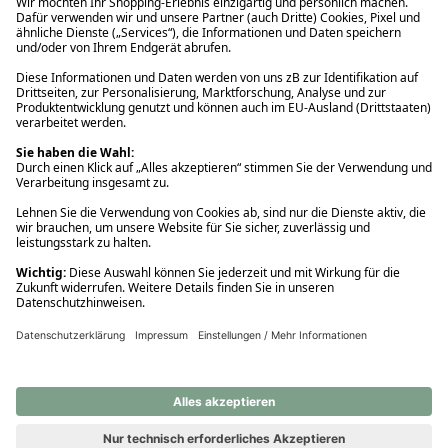
Ups! Da ist etwas schiefgelaufen. Bitte die Seite neu laden oder
nochmals versuchen.
Ups! Da ist etwas schiefgelaufen. Bitte die Seite neu laden oder
nochmals versuchen.
Ups! Da ist etwas schiefgelaufen. Bitte die Seite neu laden oder