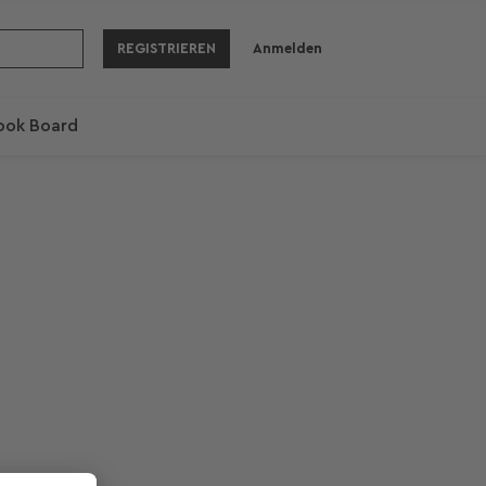
REGISTRIEREN
Anmelden
ook Board