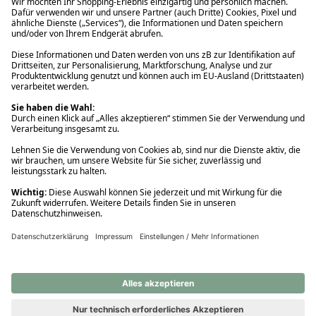
Ups! Da ist etwas schiefgelaufen. Bitte die Seite neu laden oder
nochmals versuchen.
Ups! Da ist etwas schiefgelaufen. Bitte die Seite neu laden oder
nochmals versuchen.
Ups! Da ist etwas schiefgelaufen. Bitte die Seite neu laden oder