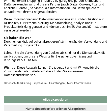
Ups! Da ist etwas schiefgelaufen. Bitte die Seite neu laden oder
nochmals versuchen.
Ups! Da ist etwas schiefgelaufen. Bitte die Seite neu laden oder
nochmals versuchen.
Ups! Da ist etwas schiefgelaufen. Bitte die Seite neu laden oder