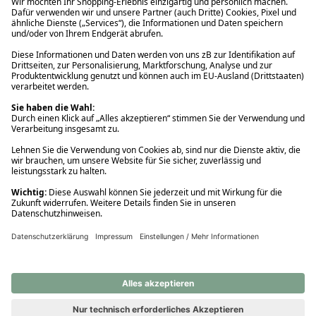
Ups! Da ist etwas schiefgelaufen. Bitte die Seite neu laden oder
nochmals versuchen.
Ups! Da ist etwas schiefgelaufen. Bitte die Seite neu laden oder
nochmals versuchen.
Ups! Da ist etwas schiefgelaufen. Bitte die Seite neu laden oder