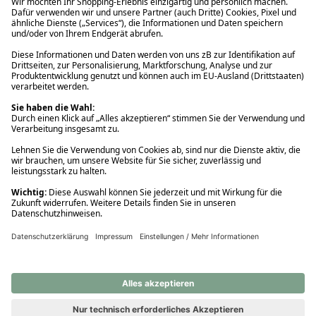
Ups! Da ist etwas schiefgelaufen. Bitte die Seite neu laden oder
nochmals versuchen.
Ups! Da ist etwas schiefgelaufen. Bitte die Seite neu laden oder
nochmals versuchen.
Ups! Da ist etwas schiefgelaufen. Bitte die Seite neu laden oder