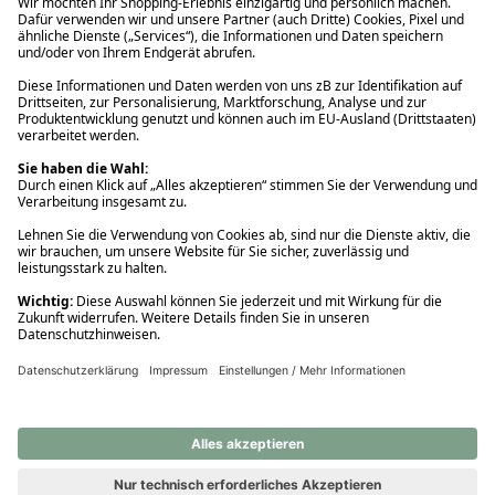
Ups! Da ist etwas schiefgelaufen. Bitte die Seite neu laden oder
nochmals versuchen.
Ups! Da ist etwas schiefgelaufen. Bitte die Seite neu laden oder
nochmals versuchen.
Ups! Da ist etwas schiefgelaufen. Bitte die Seite neu laden oder