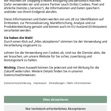
Ups! Da ist etwas schiefgelaufen. Bitte die Seite neu laden oder
nochmals versuchen.
Ups! Da ist etwas schiefgelaufen. Bitte die Seite neu laden oder
nochmals versuchen.
Ups! Da ist etwas schiefgelaufen. Bitte die Seite neu laden oder