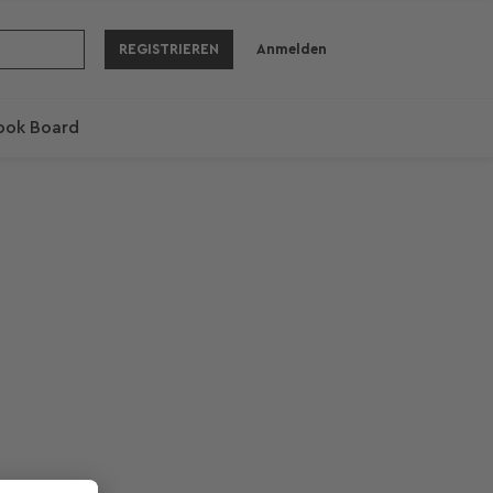
REGISTRIEREN
Anmelden
ook Board