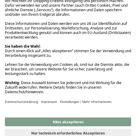
Ups! Da ist etwas schiefgelaufen. Bitte die Seite neu laden oder
nochmals versuchen.
Ups! Da ist etwas schiefgelaufen. Bitte die Seite neu laden oder
nochmals versuchen.
Ups! Da ist etwas schiefgelaufen. Bitte die Seite neu laden oder