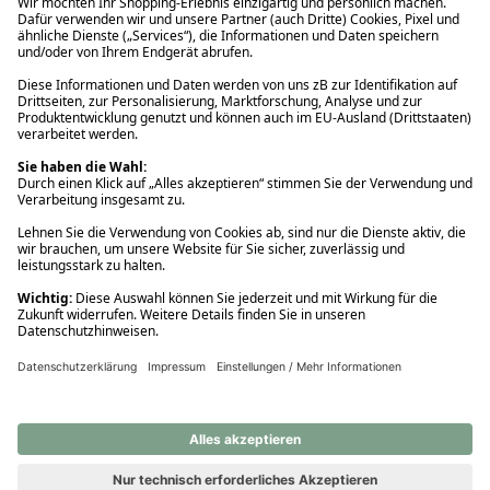
Ups! Da ist etwas schiefgelaufen. Bitte die Seite neu laden oder
nochmals versuchen.
Ups! Da ist etwas schiefgelaufen. Bitte die Seite neu laden oder
nochmals versuchen.
Ups! Da ist etwas schiefgelaufen. Bitte die Seite neu laden oder