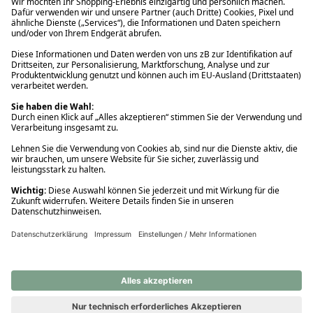
Ups! Da ist etwas schiefgelaufen. Bitte die Seite neu laden oder
nochmals versuchen.
Ups! Da ist etwas schiefgelaufen. Bitte die Seite neu laden oder
nochmals versuchen.
Ups! Da ist etwas schiefgelaufen. Bitte die Seite neu laden oder