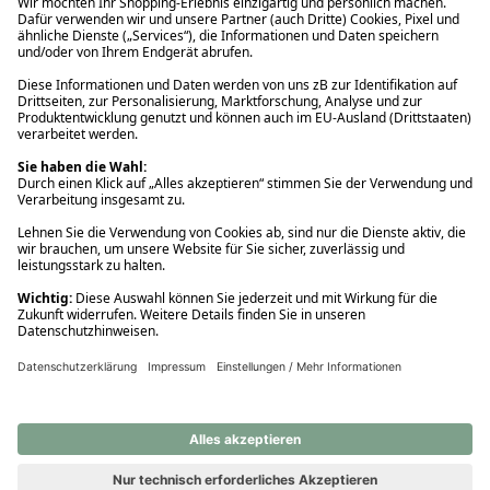
Ups! Da ist etwas schiefgelaufen. Bitte die Seite neu laden oder
nochmals versuchen.
Ups! Da ist etwas schiefgelaufen. Bitte die Seite neu laden oder
nochmals versuchen.
Ups! Da ist etwas schiefgelaufen. Bitte die Seite neu laden oder