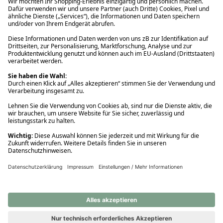
Ups! Da ist etwas schiefgelaufen. Bitte die Seite neu laden oder
nochmals versuchen.
Ups! Da ist etwas schiefgelaufen. Bitte die Seite neu laden oder
nochmals versuchen.
Ups! Da ist etwas schiefgelaufen. Bitte die Seite neu laden oder