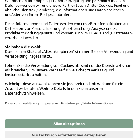
Ups! Da ist etwas schiefgelaufen. Bitte die Seite neu laden oder
nochmals versuchen.
Ups! Da ist etwas schiefgelaufen. Bitte die Seite neu laden oder
nochmals versuchen.
Ups! Da ist etwas schiefgelaufen. Bitte die Seite neu laden oder