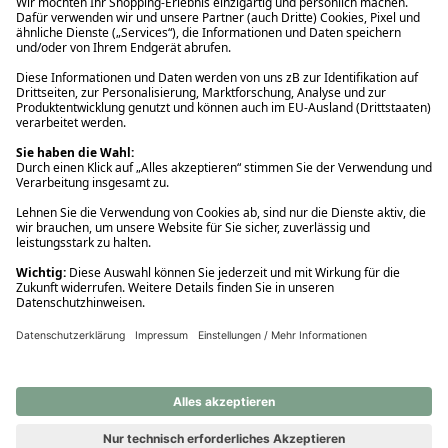
Ups! Da ist etwas schiefgelaufen. Bitte die Seite neu laden oder
nochmals versuchen.
Ups! Da ist etwas schiefgelaufen. Bitte die Seite neu laden oder
nochmals versuchen.
Ups! Da ist etwas schiefgelaufen. Bitte die Seite neu laden oder