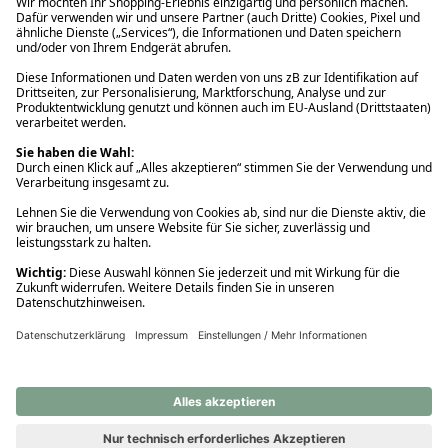
Ups! Da ist etwas schiefgelaufen. Bitte die Seite neu laden oder
nochmals versuchen.
Ups! Da ist etwas schiefgelaufen. Bitte die Seite neu laden oder
nochmals versuchen.
Ups! Da ist etwas schiefgelaufen. Bitte die Seite neu laden oder