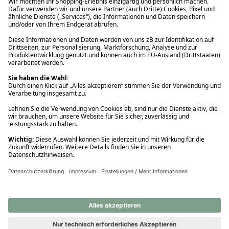
Ups! Da ist etwas schiefgelaufen. Bitte die Seite neu laden oder
nochmals versuchen.
Ups! Da ist etwas schiefgelaufen. Bitte die Seite neu laden oder
nochmals versuchen.
Ups! Da ist etwas schiefgelaufen. Bitte die Seite neu laden oder