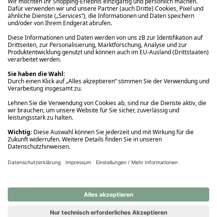
Ups! Da ist etwas schiefgelaufen. Bitte die Seite neu laden oder
nochmals versuchen.
Ups! Da ist etwas schiefgelaufen. Bitte die Seite neu laden oder
nochmals versuchen.
Ups! Da ist etwas schiefgelaufen. Bitte die Seite neu laden oder