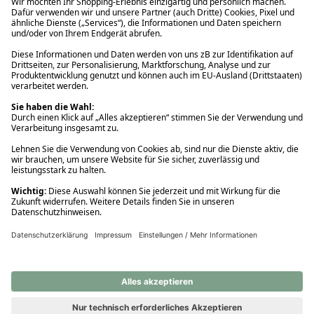
Ups! Da ist etwas schiefgelaufen. Bitte die Seite neu laden oder
nochmals versuchen.
Ups! Da ist etwas schiefgelaufen. Bitte die Seite neu laden oder
nochmals versuchen.
Ups! Da ist etwas schiefgelaufen. Bitte die Seite neu laden oder