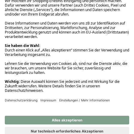
Ups! Da ist etwas schiefgelaufen. Bitte die Seite neu laden oder
nochmals versuchen.
Ups! Da ist etwas schiefgelaufen. Bitte die Seite neu laden oder
nochmals versuchen.
Ups! Da ist etwas schiefgelaufen. Bitte die Seite neu laden oder