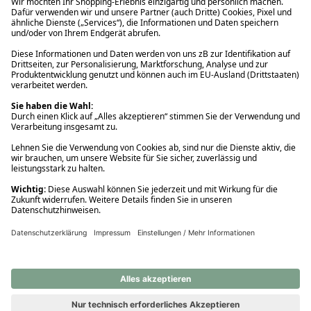
Ups! Da ist etwas schiefgelaufen. Bitte die Seite neu laden oder
nochmals versuchen.
Ups! Da ist etwas schiefgelaufen. Bitte die Seite neu laden oder
nochmals versuchen.
Ups! Da ist etwas schiefgelaufen. Bitte die Seite neu laden oder