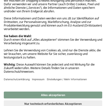
Ups! Da ist etwas schiefgelaufen. Bitte die Seite neu laden oder
nochmals versuchen.
Ups! Da ist etwas schiefgelaufen. Bitte die Seite neu laden oder
nochmals versuchen.
Ups! Da ist etwas schiefgelaufen. Bitte die Seite neu laden oder