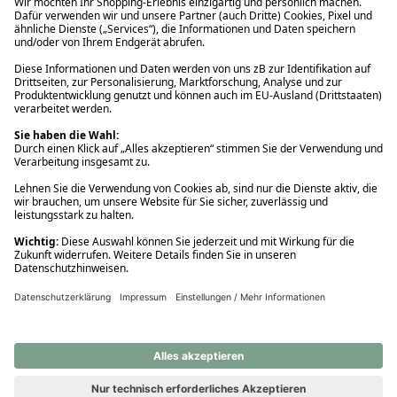
Ups! Da ist etwas schiefgelaufen. Bitte die Seite neu laden oder
nochmals versuchen.
Ups! Da ist etwas schiefgelaufen. Bitte die Seite neu laden oder
nochmals versuchen.
Ups! Da ist etwas schiefgelaufen. Bitte die Seite neu laden oder