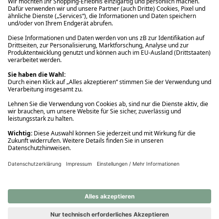
Ups! Da ist etwas schiefgelaufen. Bitte die Seite neu laden oder
nochmals versuchen.
Ups! Da ist etwas schiefgelaufen. Bitte die Seite neu laden oder
nochmals versuchen.
Ups! Da ist etwas schiefgelaufen. Bitte die Seite neu laden oder