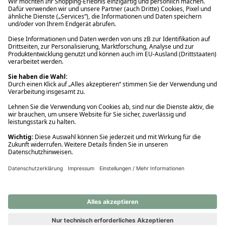
Ups! Da ist etwas schiefgelaufen. Bitte die Seite neu laden oder
nochmals versuchen.
Ups! Da ist etwas schiefgelaufen. Bitte die Seite neu laden oder
nochmals versuchen.
Ups! Da ist etwas schiefgelaufen. Bitte die Seite neu laden oder