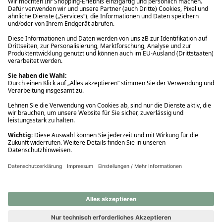
Ups! Da ist etwas schiefgelaufen. Bitte die Seite neu laden oder
nochmals versuchen.
Ups! Da ist etwas schiefgelaufen. Bitte die Seite neu laden oder
nochmals versuchen.
Ups! Da ist etwas schiefgelaufen. Bitte die Seite neu laden oder