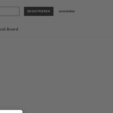
REGISTRIEREN
Anmelden
ook Board