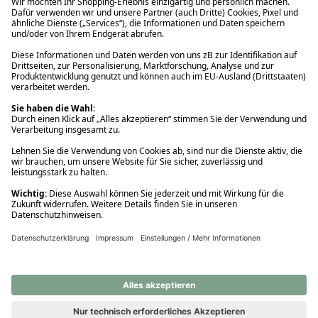
Ups! Da ist etwas schiefgelaufen. Bitte die Seite neu laden oder
nochmals versuchen.
Ups! Da ist etwas schiefgelaufen. Bitte die Seite neu laden oder
nochmals versuchen.
Ups! Da ist etwas schiefgelaufen. Bitte die Seite neu laden oder