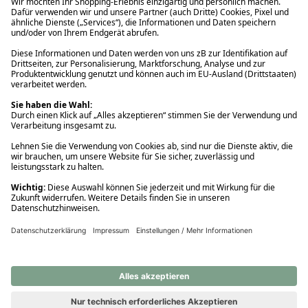
Ups! Da ist etwas schiefgelaufen. Bitte die Seite neu laden oder
nochmals versuchen.
Ups! Da ist etwas schiefgelaufen. Bitte die Seite neu laden oder
nochmals versuchen.
Ups! Da ist etwas schiefgelaufen. Bitte die Seite neu laden oder