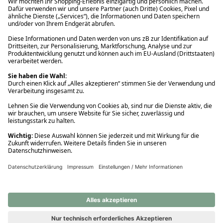
Ups! Da ist etwas schiefgelaufen. Bitte die Seite neu laden oder
nochmals versuchen.
Ups! Da ist etwas schiefgelaufen. Bitte die Seite neu laden oder
nochmals versuchen.
Ups! Da ist etwas schiefgelaufen. Bitte die Seite neu laden oder