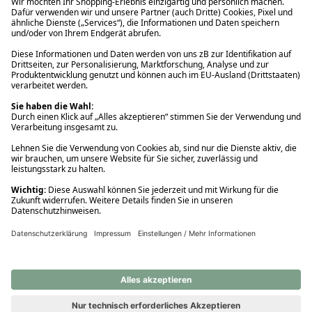
Ups! Da ist etwas schiefgelaufen. Bitte die Seite neu laden oder
nochmals versuchen.
Ups! Da ist etwas schiefgelaufen. Bitte die Seite neu laden oder
nochmals versuchen.
Ups! Da ist etwas schiefgelaufen. Bitte die Seite neu laden oder