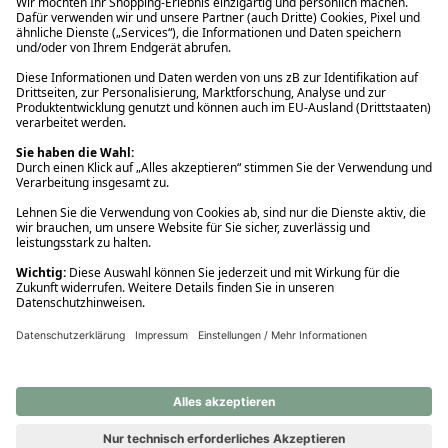
Ups! Da ist etwas schiefgelaufen. Bitte die Seite neu laden oder
nochmals versuchen.
Ups! Da ist etwas schiefgelaufen. Bitte die Seite neu laden oder
nochmals versuchen.
Ups! Da ist etwas schiefgelaufen. Bitte die Seite neu laden oder