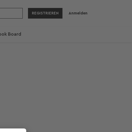
REGISTRIEREN
Anmelden
ook Board