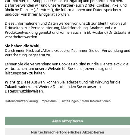
Ups! Da ist etwas schiefgelaufen. Bitte die Seite neu laden oder
nochmals versuchen.
Ups! Da ist etwas schiefgelaufen. Bitte die Seite neu laden oder
nochmals versuchen.
Ups! Da ist etwas schiefgelaufen. Bitte die Seite neu laden oder