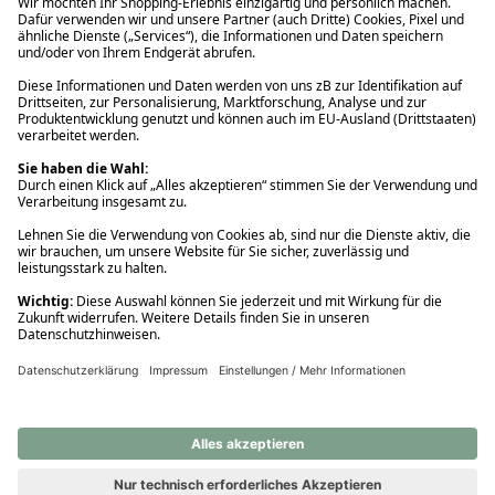
Ups! Da ist etwas schiefgelaufen. Bitte die Seite neu laden oder
nochmals versuchen.
Ups! Da ist etwas schiefgelaufen. Bitte die Seite neu laden oder
nochmals versuchen.
Ups! Da ist etwas schiefgelaufen. Bitte die Seite neu laden oder