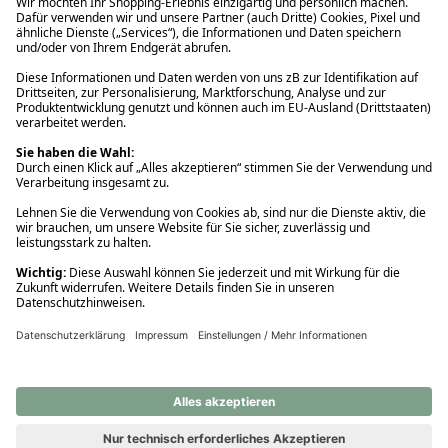
Ups! Da ist etwas schiefgelaufen. Bitte die Seite neu laden oder
nochmals versuchen.
Ups! Da ist etwas schiefgelaufen. Bitte die Seite neu laden oder
nochmals versuchen.
Ups! Da ist etwas schiefgelaufen. Bitte die Seite neu laden oder