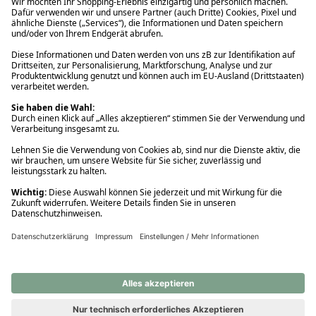
Ups! Da ist etwas schiefgelaufen. Bitte die Seite neu laden oder
nochmals versuchen.
Ups! Da ist etwas schiefgelaufen. Bitte die Seite neu laden oder
nochmals versuchen.
Ups! Da ist etwas schiefgelaufen. Bitte die Seite neu laden oder