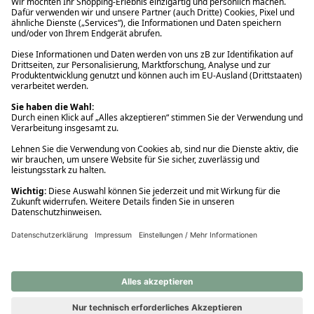
Ups! Da ist etwas schiefgelaufen. Bitte die Seite neu laden oder
nochmals versuchen.
Ups! Da ist etwas schiefgelaufen. Bitte die Seite neu laden oder
nochmals versuchen.
Ups! Da ist etwas schiefgelaufen. Bitte die Seite neu laden oder